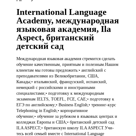
International Language
Academy, международная
языковая академия, Ila
Aspect, британский
детский сад
Меж­ду­на­род­ная язы­ко­вая
ака­де­мия стремится сде­лать
обу­че­ние каче­ствен­ным, при­ят­ным и полез­ным.Нашим
клиентам мы готовы предложить:• английский с
преподавателями из Великобритании, США,
Канады;• итальянский, французский, испанский,
немецкий с российскими и иностранными
специалистами;• подготовку к международным
экзаменам IELTS, TOEFL, FCE, CAE;• подготовку к
ЕГЭ по английскому;• Business English;• тренинг-курс
Telephoning in English;• корпоративное
обучение;• обучение за рубежом в языковых центрах и
колледжах Европы и США;• британский детский сад
ILA ASPECT;• британскую школу ILA ASPECT.Учи­
тесь всей семьей вме­сте с International Language