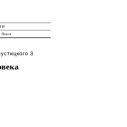
ИИ
Поиск
устицкого 3
овека