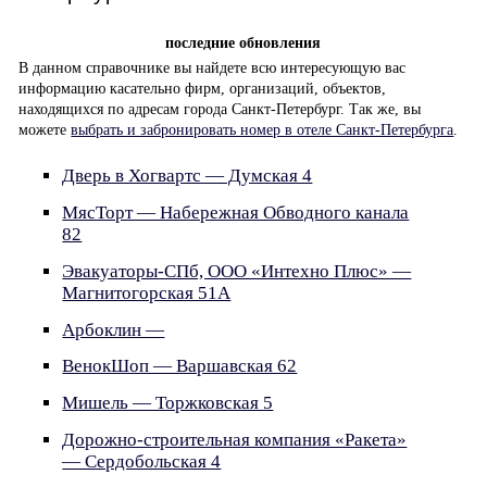
последние обновления
В данном справочнике вы найдете всю интересующую вас
информацию касательно фирм, организаций, объектов,
находящихся по адресам города Санкт-Петербург. Так же, вы
можете
выбрать и забронировать номер в отеле Санкт-Петербурга
.
Дверь в Хогвартс — Думская 4
МясТорт — Набережная Обводного канала
82
Эвакуаторы-СПб, ООО «Интехно Плюс» —
Магнитогорская 51А
Арбоклин —
ВенокШоп — Варшавская 62
Мишель — Торжковская 5
Дорожно-строительная компания «Ракета»
— Сердобольская 4