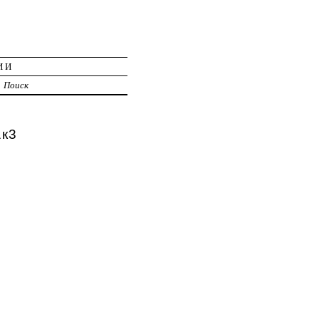
ИИ
Поиск
1к3