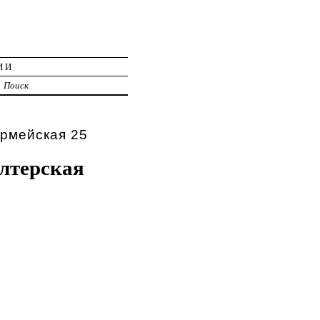
ИИ
Поиск
армейская 25
лтерская