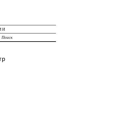
ИИ
Поиск
тр