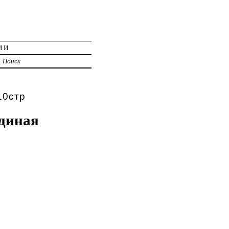
ИИ
Поиск
10стр
диная