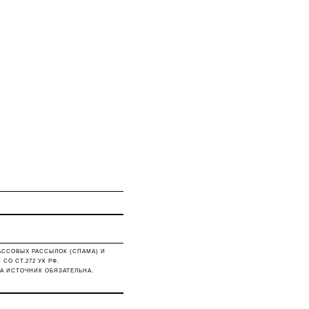
АССОВЫХ РАССЫЛОК (СПАМА) И
О СТ.272 УК РФ.
А ИСТОЧНИК ОБЯЗАТЕЛЬНА.