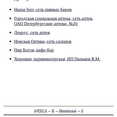
Hanse bier, сеть пивных баров
Городская социальная аптека, сеть аптек,
ОАО Петербургские аптеки, №20
Лекрус, сеть аптек
Невская Оптика, сеть салонов
Пир Богов, кафе-бар
Хорошая, парикмахерская, ИП Паньков В.М.
АДРЕСА
→
И
→
Ивановская
→
8