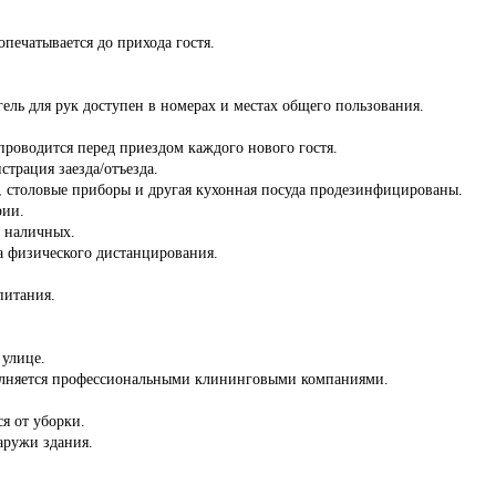
опечатывается до прихода гостя.
ель для рук доступен в номерах и местах общего пользования.
роводится перед приездом каждого нового гостя.
страция заезда/отъезда.
ы, столовые приборы и другая кухонная посуда продезинфицированы.
рии.
з наличных.
а физического дистанцирования.
питания.
 улице.
олняется профессиональными клининговыми компаниями.
ся от уборки.
аружи здания.