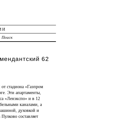
ИИ
Поиск
омендантский 62
м от стадиона «Газпром
рге. Эти апартаменты,
са «Ленэкспо» и в 12
абельными каналами, а
машиной, духовкой и
 Пулково составляет