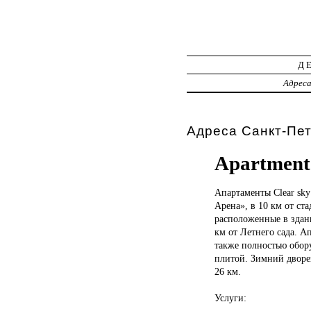
Д
Адрес
Адреса Санкт-Пет
Apartment 
Апартаменты Clear
sky
Арена», в 10 км от ст
расположенные в здани
км от Летнего сада. А
также полностью обор
плитой. Зимний дворец
26 км.
Услуги: