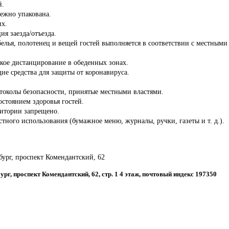
й.
дежно упакована.
их.
ия заезда/отъезда.
белья, полотенец и вещей гостей выполняется в соответствии с местны
кое дистанцирование в обеденных зонах.
ие средства для защиты от коронавируса.
отоколы безопасности, принятые местными властями.
состоянием здоровья гостей.
ритории запрещено.
стного использования (бумажное меню, журналы, ручки, газеты и т. д.).
рбург, проспект Комендантский, 62
бург, проспект Комендантский, 62, стр. 1 4 этаж, почтовый индекс 197350