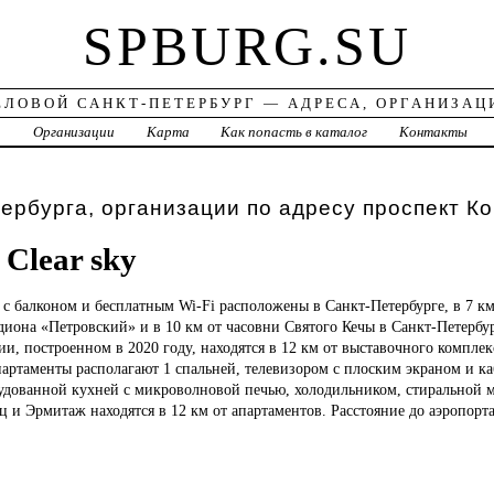
SPBURG.SU
ЕЛОВОЙ САНКТ-ПЕТЕРБУРГ — АДРЕСА, ОРГАНИЗАЦ
а
Организации
Карта
Как попасть в каталог
Контакты
ербурга, организации по адресу проспект К
Clear sky
 с балконом и бесплатным Wi-Fi расположены в Санкт-Петербурге, в 7 к
адиона «Петровский» и в 10 км от часовни Святого Кечы в Санкт-Петербу
и, построенном в 2020 году, находятся в 12 км от выставочного комплек
партаменты располагают 1 спальней, телевизором с плоским экраном и к
удованной кухней с микроволновой печью, холодильником, стиральной 
 и Эрмитаж находятся в 12 км от апартаментов. Расстояние до аэропорта