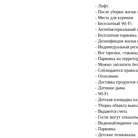
- Лифт.
- После уборки жилье 
- Места для курения.
- Бесплатный Wi-Fi.
- Антибактериальный г
- Бесплатная парковка.
- Дезинфекция жилья п
- Индивидуальная реги
- Все тарелки, стакан
- Парковка на террито
- Можно заплатить бе
- Соблюдаются правил
- Отопление.
- Доставка продуктов 
- Датчики дыма.
- Wi-Fi.
- Детская площадка на
- Уборка объекта вып
- Выдаются счета.
- Гости могут отказать
- Видеонаблюдение сн
- Парковка.
- Детские телеканалы.