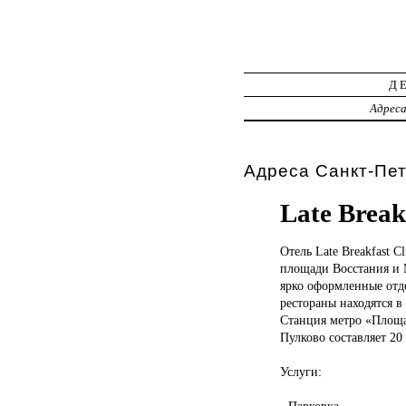
Д
Адрес
Адреса Санкт-Пет
Late Break
Отель Late
Breakfast C
площади Восстания и М
ярко оформленные отд
рестораны находятся в
Станция метро «Площа
Пулково составляет 20
Услуги:
- Парковка.