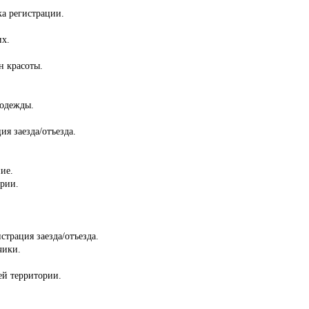
ка регистрации.
их.
н красоты.
 одежды.
ия заезда/отъезда.
ие.
ории.
страция заезда/отъезда.
чики.
сей территории.