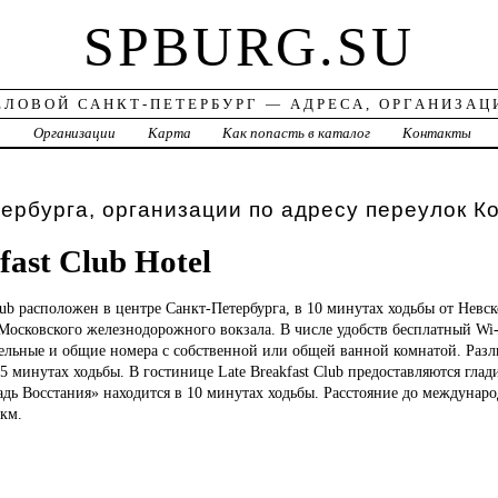
SPBURG.SU
ЕЛОВОЙ САНКТ-ПЕТЕРБУРГ — АДРЕСА, ОРГАНИЗАЦ
а
Организации
Карта
Как попасть в каталог
Контакты
ербурга, организации по адресу переулок К
fast Club Hotel
lub расположен в центре Санкт-Петербурга, в 10 минутах ходьбы от Невск
осковского железнодорожного вокзала. В числе удобств бесплатный Wi-F
ельные и общие номера с собственной или общей ванной комнатой. Разл
 5 минутах ходьбы. В гостинице Late Breakfast Club предоставляются глад
дь Восстания» находится в 10 минутах ходьбы. Расстояние до междунаро
 км.