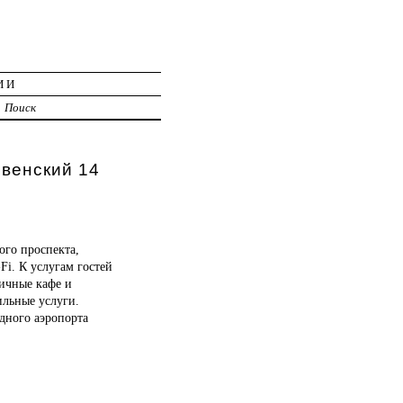
ИИ
Поиск
овенский 14
ого проспекта,
i. К услугам гостей
ичные кафе и
ильные услуги.
дного аэропорта