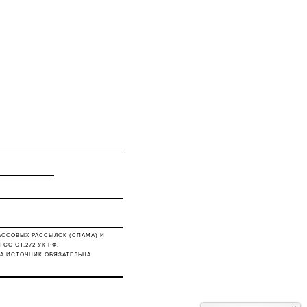
АССОВЫХ РАССЫЛОК (СПАМА) И
О СТ.272 УК РФ.
А ИСТОЧНИК ОБЯЗАТЕЛЬНА.