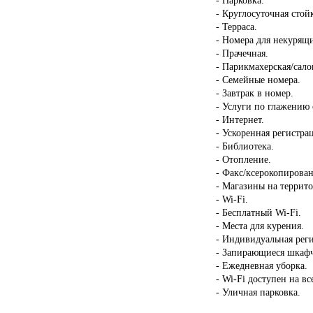
- Круглосуточная стой
- Терраса.
- Номера для некурящ
- Прачечная.
- Парикмахерская/сало
- Семейные номера.
- Завтрак в номер.
- Услуги по глажению
- Интернет.
- Ускоренная регистрац
- Библиотека.
- Отопление.
- Факс/ксерокопирован
- Магазины на террит
- Wi-Fi.
- Бесплатный Wi-Fi.
- Места для курения.
- Индивидуальная реги
- Запирающиеся шкаф
- Ежедневная уборка.
- Wi-Fi доступен на в
- Уличная парковка.