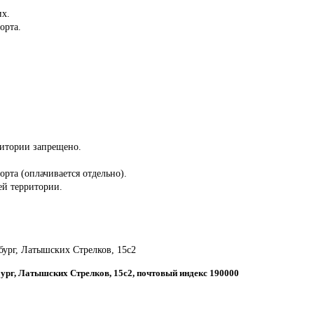
их.
орта.
ритории запрещено.
орта (оплачивается отдельно).
сей территории.
рбург, Латышских Стрелков, 15с2
бург, Латышских Стрелков, 15с2, почтовый индекс 190000