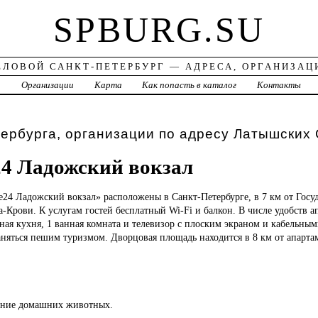
SPBURG.SU
ЕЛОВОЙ САНКТ-ПЕТЕРБУРГ — АДРЕСА, ОРГАНИЗАЦ
а
Организации
Карта
Как попасть в каталог
Контакты
ербурга, организации по адресу Латышских 
4 Ладожский вокзал
е24
Ладожский вокзал» расположены в Санкт-Петербурге, в 7 км от Госу
а-Крови. К услугам гостей бесплатный Wi-Fi и балкон. В числе удобств а
ая кухня, 1 ванная комната и телевизор с плоским экраном и кабельным
няться пешим туризмом. Дворцовая площадь находится в 8 км от апарта
ение домашних животных.