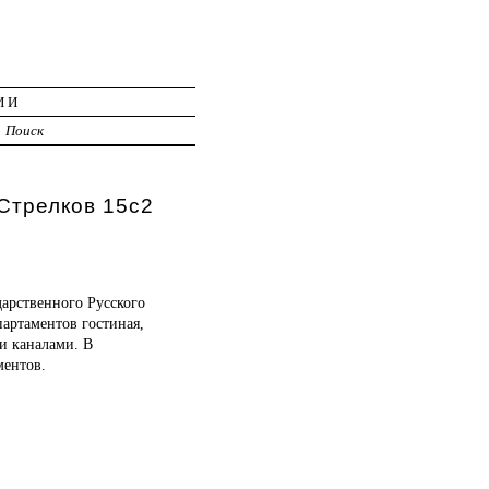
ИИ
Поиск
Стрелков 15с2
дарственного Русского
партаментов гостиная,
и каналами. В
ментов.