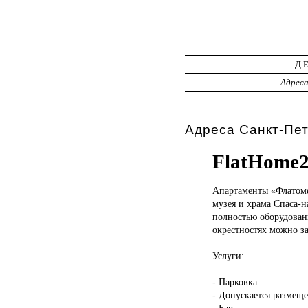
Д
Адрес
Адреса Санкт-Пет
FlatHome2
Апартаменты «Флатом
музея и храма Спаса-н
полностью оборудованн
окрестностях можно за
Услуги:
- Парковка.
- Допускается размещ
- Бар.