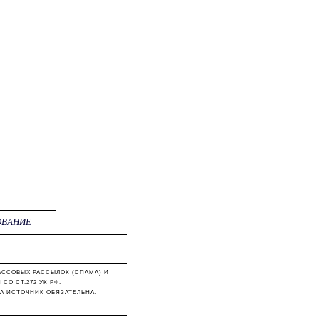
ОВАНИЕ
АССОВЫХ РАССЫЛОК (СПАМА) И
О СТ.272 УК РФ.
А ИСТОЧНИК ОБЯЗАТЕЛЬНА.