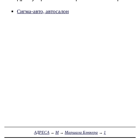
Сигма-авто, автосалон
АДРЕСА
→
М
→
Маршала Блюхера
→
1