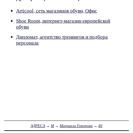
Articool, сеть магазинов обуви, Офис
Shoe Room, интернет-магазин европейской
обуви
Дипломат, агентство тренингов и подбора
персонала
АДРЕСА
→
М
→
Маршала Говорова
→
40