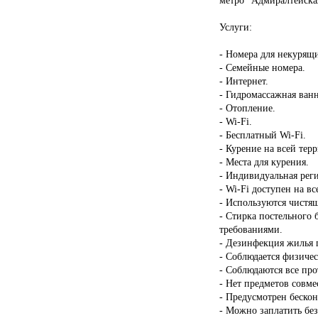
Услуги:
- Номера для некурящ
- Семейные номера.
- Интернет.
- Гидромассажная ван
- Отопление.
- Wi-Fi.
- Бесплатный Wi-Fi.
- Курение на всей тер
- Места для курения.
- Индивидуальная реги
- Wi-Fi доступен на в
- Используются чистящ
- Стирка постельного 
требованиями.
- Дезинфекция жилья п
- Соблюдается физичес
- Соблюдаются все пр
- Нет предметов совме
- Предусмотрен бескон
- Можно заплатить бе