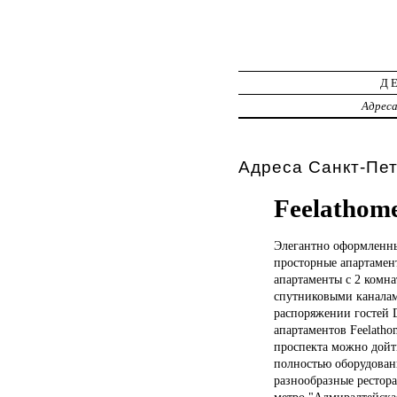
Д
Адрес
Адреса Санкт-Пет
Feelathom
Элегантно оформлен
просторные апартамент
апартаменты с 2 комн
спутниковыми каналам
распоряжении гостей 
апартаментов Feelath
проспекта можно дойт
полностью оборудован
разнообразные рестор
метро "Адмиралтейская