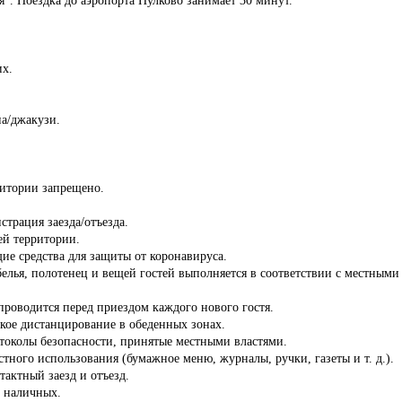
их.
на/джакузи.
ритории запрещено.
страция заезда/отъезда.
сей территории.
ие средства для защиты от коронавируса.
белья, полотенец и вещей гостей выполняется в соответствии с местны
роводится перед приездом каждого нового гостя.
кое дистанцирование в обеденных зонах.
отоколы безопасности, принятые местными властями.
стного использования (бумажное меню, журналы, ручки, газеты и т. д.).
тактный заезд и отъезд.
з наличных.