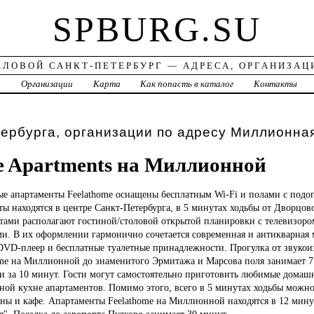
SPBURG.SU
ЕЛОВОЙ САНКТ-ПЕТЕРБУРГ — АДРЕСА, ОРГАНИЗАЦ
а
Организации
Карта
Как попасть в каталог
Контакты
ербурга, организации по адресу Миллионна
e Apartments на Миллионной
ные
апартаменты Feelathome оснащены бесплатным Wi-Fi и полами с подо
ы находятся в центре Санкт-Петербурга, в 5 минутах ходьбы от Дворцо
атами располагают гостиной/столовой открытой планировки с телевизоро
и. В их оформлении гармонично сочетается современная и антикварная 
DVD-плеер и бесплатные туалетные принадлежности. Прогулка от звуко
ome на Миллионной до знаменитого Эрмитажа и Марсова поля занимает 7
и за 10 минут. Гости могут самостоятельно приготовить любимые домаш
ной кухне апартаментов. Помимо этого, всего в 5 минутах ходьбы можно
аны и кафе. Апартаменты Feelathome на Миллионной находятся в 12 мину
". Поездка до аэропорта Пулково занимает 30 минут.