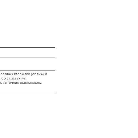
АССОВЫХ РАССЫЛОК (СПАМА) И
О СТ.272 УК РФ.
А ИСТОЧНИК ОБЯЗАТЕЛЬНА.