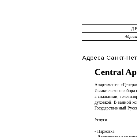
Д
Адрес
Адреса Санкт-Пет
Central Ap
Апартаменты «Центра
Исаакиевского собора 
2 спальнями, телевиз
духовкой. В ванной ко
Государственный Русск
Услуги:
- Парковка.
- Допускается размещ