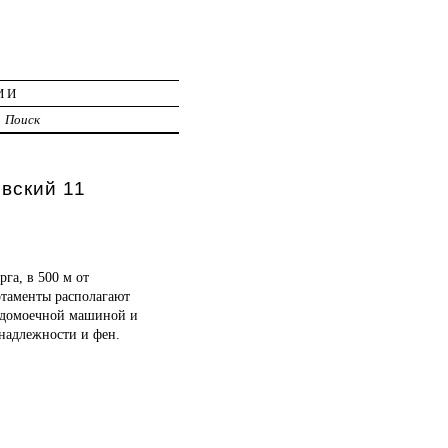
ИИ
Поиск
вский 11
га, в 500 м от
ртаменты располагают
судомоечной машиной и
инадлежности и фен.