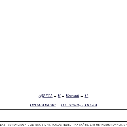
АДРЕСА
→
Н
→
Невский
→
11
ОРГАНИЗАЦИИ
→
ГОСТИНИЦЫ, ОТЕЛИ
ЩАЕТ ИСПОЛЬЗОВАТЬ АДРЕСА E-MAIL, НАХОДЯЩИЕСЯ НА САЙТЕ, ДЛЯ НЕЛИЦЕНЗИОННЫХ М