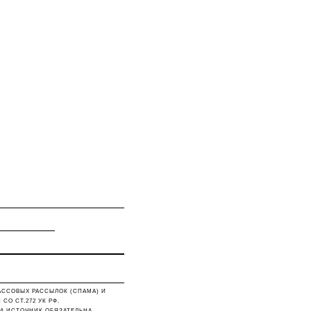
АССОВЫХ РАССЫЛОК (СПАМА) И
О СТ.272 УК РФ.
А ИСТОЧНИК ОБЯЗАТЕЛЬНА.