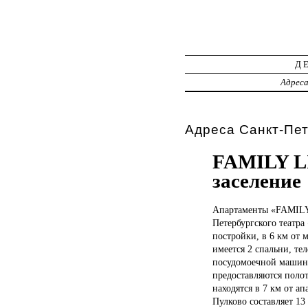
Д
Адрес
Адреса Санкт-Пет
FAMILY LI
заселение
Апартаменты «FAMI
Петербургского театра
постройки, в 6 км от 
имеется 2 спальни, те
посудомоечной машино
предоставляются полот
находятся в 7 км от а
Пулково составляет 13