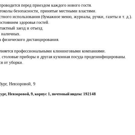
роводится перед приездом каждого нового гостя.
отоколы безопасности, принятые местными властями.
стного использования (бумажное меню, журналы, ручки, газеты и т. д.).
состоянием здоровья гостей.
тактный заезд и отъезд.
з наличных.
а физического дистанцирования.
олняется профессиональными клининговыми компаниями.
ы, столовые приборы и другая кухонная посуда продезинфицированы.
ся от уборки.
бург, Невзоровой, 9
бург, Невзоровой, 9, корпус 1, почтовый индекс 192148