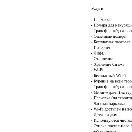
Услуги:
- Парковка.
- Номера для некурящ
- Трансфер от/до аэроп
- Семейные номера.
- Бесплатная парковка.
- Интернет.
- Лифт.
- Отопление.
- Хранение багажа.
- Wi-Fi.
- Бесплатный Wi-Fi.
- Курение на всей тер
- Трансфер от/до аэроп
- Мини-маркет (на тер
- Парковка (на террит
- Частная парковка.
- Wi-Fi доступен на в
- Датчики дыма.
- Используются чистящ
- Стирка постельного 
требованиями.