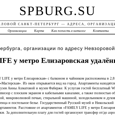
SPBURG.SU
ЕЛОВОЙ САНКТ-ПЕТЕРБУРГ — АДРЕСА, ОРГАНИЗАЦ
а
Организации
Карта
Как попасть в каталог
Контакты
ербурга, организации по адресу Невзоровой
FE у метро Елизаровская удалён
LY
LIFE у метро Елизаровская» с балконом и чайником расположены в 2,8
 «Мастерская». Из окон открывается вид на город. Апартаменты находятся
музея Анны Ахматовой и музея Фаберже. К услугам гостей бесплатный Wi
левизор с плоским экраном и кабельными каналами, а также полностью о
й, микроволновой печью, стиральной машиной, холодильником и духов
енца и постельное белье. Государственный Русский музей и Никольский
партаментов. Расстояние от апартаментов «FAMILY LIFE у метро Елизаров
 км. За дополнительную плату для гостей организуют трансфер от/до аэро