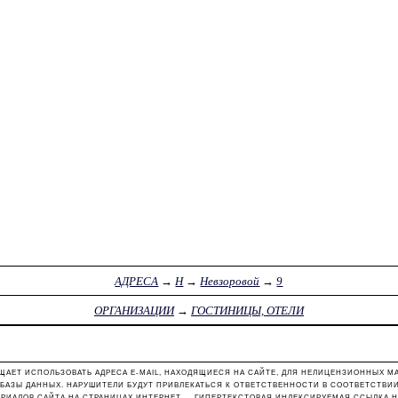
АДРЕСА
→
Н
→
Невзоровой
→
9
ОРГАНИЗАЦИИ
→
ГОСТИНИЦЫ, ОТЕЛИ
ЩАЕТ ИСПОЛЬЗОВАТЬ АДРЕСА E-MAIL, НАХОДЯЩИЕСЯ НА САЙТЕ, ДЛЯ НЕЛИЦЕНЗИОННЫХ М
 БАЗЫ ДАННЫХ. НАРУШИТЕЛИ БУДУТ ПРИВЛЕКАТЬСЯ К ОТВЕТСТВЕННОСТИ В СООТВЕТСТВИИ С
РИАЛОВ САЙТА НА СТРАНИЦАХ ИНТЕРНЕТ — ГИПЕРТЕКСТОВАЯ ИНДЕКСИРУЕМАЯ ССЫЛКА Н