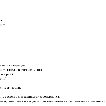
их.
орта.
ритории запрещено.
орта (оплачивается отдельно).
ритории).
ории).
сей территории.
ие средства для защиты от коронавируса.
белья, полотенец и вещей гостей выполняется в соответствии с местны