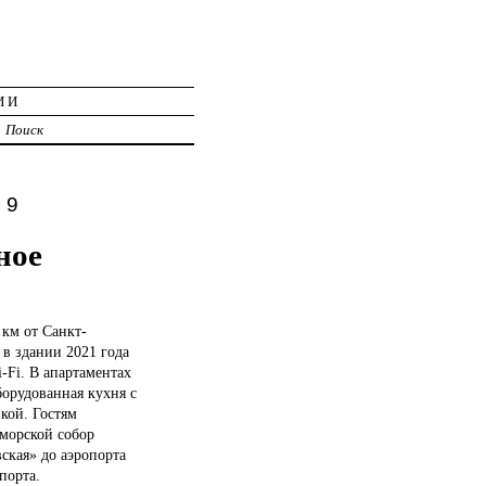
ИИ
Поиск
 9
ное
 км от Санкт-
 в здании 2021 года
-Fi. В апартаментах
борудованная кухня с
кой. Гостям
 морской собор
ская» до аэропорта
порта.