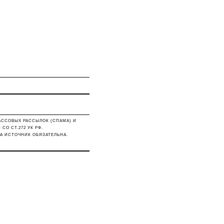
АССОВЫХ РАССЫЛОК (СПАМА) И
О СТ.272 УК РФ.
А ИСТОЧНИК ОБЯЗАТЕЛЬНА.