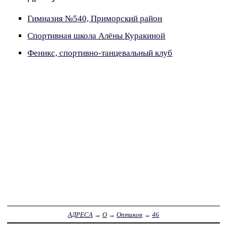
Гимназия №540, Приморский район
Спортивная школа Алёны Куракиной
Феникс, спортивно-танцевальный клуб
АДРЕСА
→
О
→
Оптиков
→
46