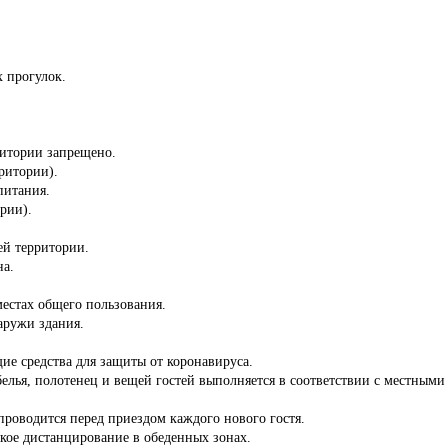
 прогулок.
ритории запрещено.
ритории).
питания.
ории).
сей территории.
на.
местах общего пользования.
аружи здания.
ие средства для защиты от коронавируса.
белья, полотенец и вещей гостей выполняется в соответствии с местны
роводится перед приездом каждого нового гостя.
кое дистанцирование в обеденных зонах.