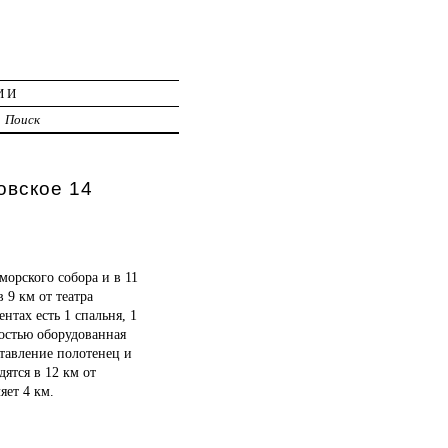
ИИ
Поиск
овское 14
морского собора и в 11
 9 км от театра
нтах есть 1 спальня, 1
ностью оборудованная
ставление полотенец и
ятся в 12 км от
яет 4 км.