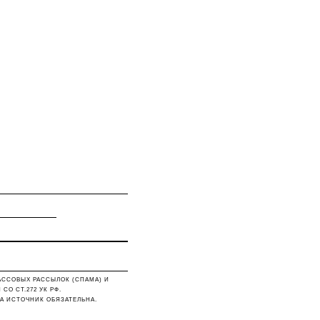
АССОВЫХ РАССЫЛОК (СПАМА) И
О СТ.272 УК РФ.
А ИСТОЧНИК ОБЯЗАТЕЛЬНА.