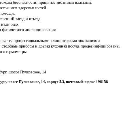
отоколы безопасности, принятые местными властями.
состоянием здоровья гостей.
 помощи.
тактный заезд и отъезд.
з наличных.
а физического дистанцирования.
олняется профессиональными клининговыми компаниями.
ы, столовые приборы и другая кухонная посуда продезинфицированы.
тся термометры.
бург, шоссе Пулковское, 14
бург, шоссе Пулковское, 14, корпус 5.3, почтовый индекс 196158