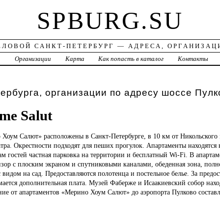
SPBURG.SU
ЕЛОВОЙ САНКТ-ПЕТЕРБУРГ — АДРЕСА, ОРГАНИЗАЦ
а
Организации
Карта
Как попасть в каталог
Контакты
ербурга, организации по адресу шоссе Пулк
me Salut
о
Хоум Салют» расположены в Санкт-Петербурге, в 10 км от Никольского 
тра. Окрестности подходят для пеших прогулок. Апартаменты находятся в
ам гостей частная парковка на территории и бесплатный Wi-Fi. В апартаме
изор с плоским экраном и спутниковыми каналами, обеденная зона, пол
 видом на сад. Предоставляются полотенца и постельное белье. За предо
мается дополнительная плата. Музей Фаберже и Исаакиевский собор наход
ние от апартаментов «Мерино Хоум Салют» до аэропорта Пулково составл