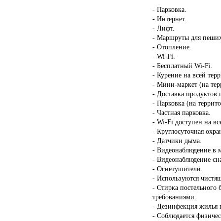
- Парковка.
- Интернет.
- Лифт.
- Маршруты для пеших
- Отопление.
- Wi-Fi.
- Бесплатный Wi-Fi.
- Курение на всей тер
- Мини-маркет (на тер
- Доставка продуктов 
- Парковка (на террит
- Частная парковка.
- Wi-Fi доступен на в
- Круглосуточная охра
- Датчики дыма.
- Видеонаблюдение в 
- Видеонаблюдение сн
- Огнетушители.
- Используются чистящ
- Стирка постельного 
требованиями.
- Дезинфекция жилья п
- Соблюдается физичес