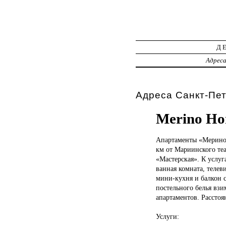
Д
Адрес
Адреса Санкт-Пет
Merino Ho
Апартаменты «Мерин
км от Мариинского теа
«Мастерская». К услуг
ванная комната, телев
мини-кухня и балкон с
постельного белья взи
апартаментов. Расстоя
Услуги: