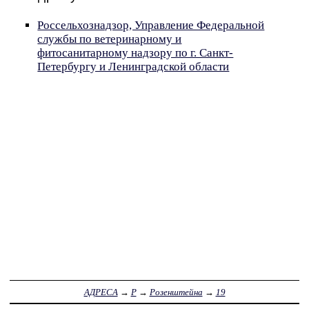
Россельхознадзор, Управление Федеральной
службы по ветеринарному и
фитосанитарному надзору по г. Санкт-
Петербургу и Ленинградской области
АДРЕСА
→
Р
→
Розенштейна
→
19