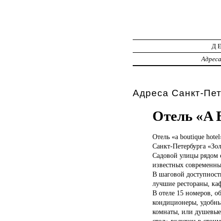
Д
Адрес
Адреса Санкт-Пет
Отель «A B
Отель «a
boutique hote
Санкт-Петербурга «Зол
Садовой улицы рядом 
известных современны
В шаговой доступности
лучшие рестораны, каф
В отеле 15 номеров, 
кондиционеры, удобны
комнаты, или душевые
стол» включен в стоим