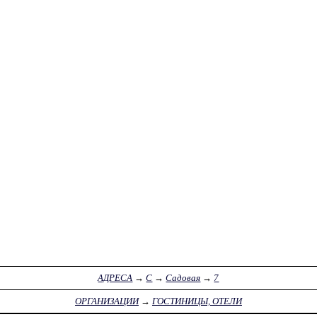
АДРЕСА
→
С
→
Садовая
→
7
ОРГАНИЗАЦИИ
→
ГОСТИНИЦЫ, ОТЕЛИ