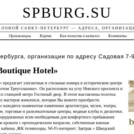
SPBURG.SU
ЕЛОВОЙ САНКТ-ПЕТЕРБУРГ — АДРЕСА, ОРГАНИЗАЦ
а
Организации
Карта
Как попасть в каталог
Контакты
ербурга, организации по адресу Садовая 7-
outique Hotel»
l» предлагает элегантные и стильные номера в историческом центре
отом Треугольнике». Он расположен на углу Невского проспекта и
со станцией метро Гостиный двор. В отеле выставлены полотна
х мастеров живописи, которые Вы можете приобрести.
 находятся знаменитые памятники архитектуры, музеи, театры,
е, торговые и развлекательные центры, модные клубы и дискотеки.
оборудованных всем необходимым для комфортного пребывания:
е кровати с ортопедическим матрасом, собственные ванные
 кабины ,ЖК телевизоры, Wi-Fi-интернет. Завтрак « Шведский
ость номера.