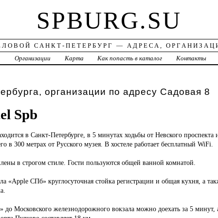
SPBURG.SU
ЕЛОВОЙ САНКТ-ПЕТЕРБУРГ — АДРЕСА, ОРГАНИЗАЦ
а
Организации
Карта
Как попасть в каталог
Контакты
ербурга, организации по адресу Садовая 8
el Spb
ходится в Санкт-Петербурге, в 5 минутах ходьбы от Невского проспекта 
го в 300 метрах от Русского музея. В хостеле работает бесплатный WiFi.
лены в строгом стиле. Гости пользуются общей ванной комнатой.
ела «Apple СПб» круглосуточная стойка регистрации и общая кухня, а т
а.
» до Московского железнодорожного вокзала можно доехать за 5 минут, 
рта Пулково составляет 18 км.