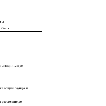
ИИ
Поиск
и станции метро
акже общий лаундж и
а расстояние до