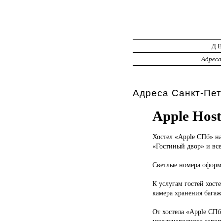
Д
Адрес
Адреса Санкт-Пет
Apple Host
Хостел «Apple
СПб» на
«Гостиный двор» и все
Светлые номера оформ
К услугам гостей хост
камера хранения багаж
От хостела «Apple СПб
международного аэропо