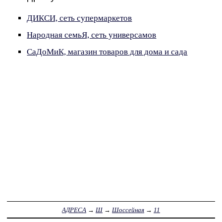
ДИКСИ, сеть супермаркетов
Народная семьЯ, сеть универсамов
СаДоМиК, магазин товаров для дома и сада
АДРЕСА
→
Ш
→
Шоссейная
→
11