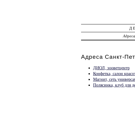
Д
Адрес
Адреса Санкт-Пет
ДИОЛ, зооветцентр
Конфетка, салон красо
Магнит, сеть универса
Полясинка, клуб для д