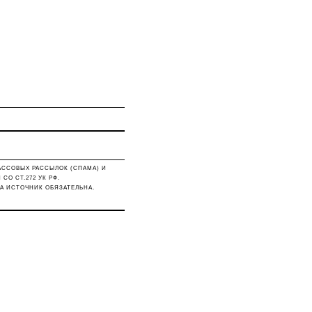
АССОВЫХ РАССЫЛОК (СПАМА) И
О СТ.272 УК РФ.
А ИСТОЧНИК ОБЯЗАТЕЛЬНА.