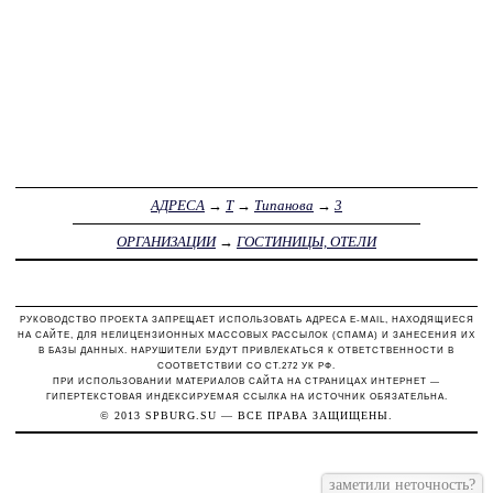
АДРЕСА
→
Т
→
Типанова
→
3
ОРГАНИЗАЦИИ
→
ГОСТИНИЦЫ, ОТЕЛИ
РУКОВОДСТВО ПРОЕКТА ЗАПРЕЩАЕТ ИСПОЛЬЗОВАТЬ АДРЕСА E-MAIL, НАХОДЯЩИЕСЯ
НА САЙТЕ, ДЛЯ НЕЛИЦЕНЗИОННЫХ МАССОВЫХ РАССЫЛОК (СПАМА) И ЗАНЕСЕНИЯ ИХ
В БАЗЫ ДАННЫХ. НАРУШИТЕЛИ БУДУТ ПРИВЛЕКАТЬСЯ К ОТВЕТСТВЕННОСТИ В
СООТВЕТСТВИИ СО СТ.272 УК РФ.
ПРИ ИСПОЛЬЗОВАНИИ МАТЕРИАЛОВ САЙТА НА СТРАНИЦАХ ИНТЕРНЕТ —
ГИПЕРТЕКСТОВАЯ ИНДЕКСИРУЕМАЯ ССЫЛКА НА ИСТОЧНИК ОБЯЗАТЕЛЬНА.
© 2013
SPBURG.SU
— ВСЕ ПРАВА ЗАЩИЩЕНЫ.
заметили неточность?