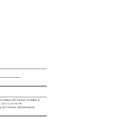
АССОВЫХ РАССЫЛОК (СПАМА) И
О СТ.272 УК РФ.
А ИСТОЧНИК ОБЯЗАТЕЛЬНА.