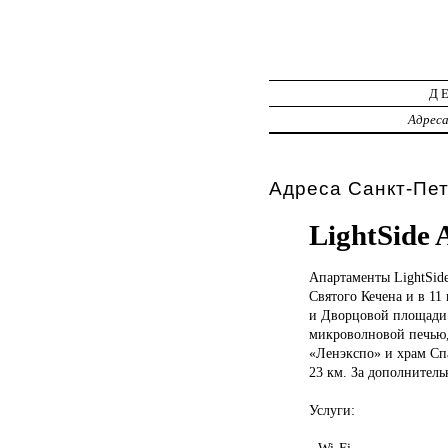
Д
Адрес
Адреса Санкт-Пет
LightSide 
Апартаменты LightSid
Святого Кечена и в 11
и Дворцовой площади 
микроволновой печью,
«Ленэкспо» и храм Спа
23 км. За дополнитель
Услуги:
- Wi-Fi.