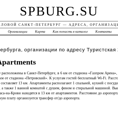
SPBURG.SU
ЕЛОВОЙ САНКТ-ПЕТЕРБУРГ — АДРЕСА, ОРГАНИЗАЦ
а
Организации
Карта
Как попасть в каталог
Контакты
ербурга, организации по адресу Туристская
Apartments
e
расположены в Санкт-Петербурге, в 6 км от стадиона «Газпром Арена», 
 км от стадиона «Петровский». К услугам гостей бесплатный Wi-Fi. Расст
составляет 13 км. Апартаменты располагают 1 спальней, кухней с посу
 а также 1 ванной комнатой с душем, феном и стиральной машиной. Вы
са-на-Крови находятся в 13 км от апартаментов. Расстояние до аэропорт
ную плату организуется трансфер от/до аэропорта.