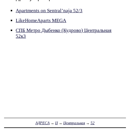
Apartments on Sentral’naja 52/3
LikeHomeAparts MEGA
СПБ Метро Дыбенко (Кудрово) Центральная
52к3
АДРЕСА
→
Ц
→
Центральная
→
52