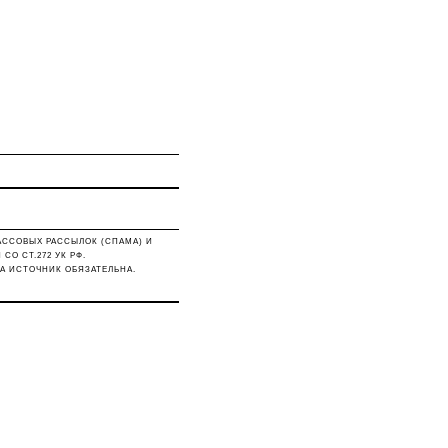
АССОВЫХ РАССЫЛОК (СПАМА) И
О СТ.272 УК РФ.
А ИСТОЧНИК ОБЯЗАТЕЛЬНА.