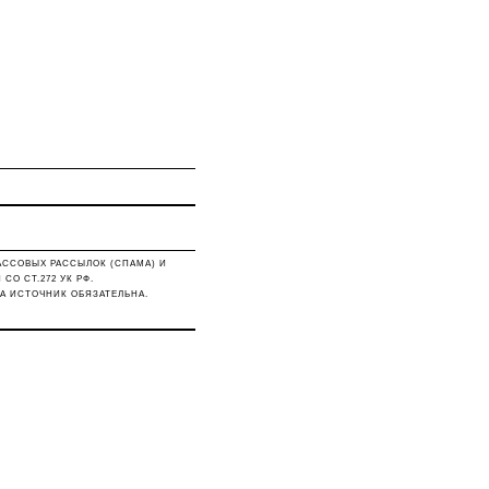
АССОВЫХ РАССЫЛОК (СПАМА) И
О СТ.272 УК РФ.
А ИСТОЧНИК ОБЯЗАТЕЛЬНА.