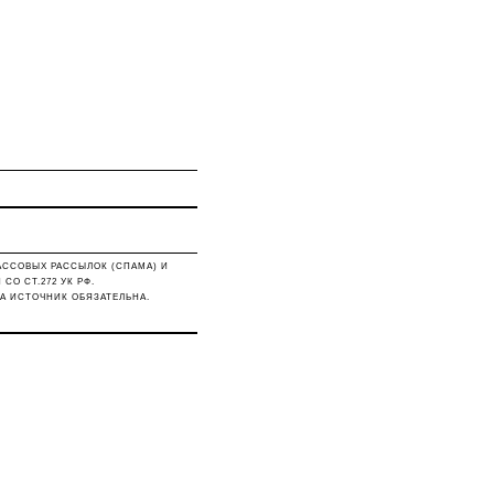
АССОВЫХ РАССЫЛОК (СПАМА) И
О СТ.272 УК РФ.
А ИСТОЧНИК ОБЯЗАТЕЛЬНА.