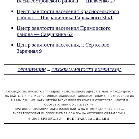
Василеостровского района — Шевченко 27
Центр занятости населения Красносельского
района — Пограничника Гарькавого 36к1
Центр занятости населения Приморского
района — Савушкина 62
Центр занятости населения, г. Сертолово —
Заречная 9
ОРГАНИЗАЦИИ
→
СЛУЖБЫ ЗАНЯТОСТИ, БИРЖИ ТРУДА
РУКОВОДСТВО ПРОЕКТА ЗАПРЕЩАЕТ ИСПОЛЬЗОВАТЬ АДРЕСА E-MAIL, НАХОДЯЩИЕСЯ
НА САЙТЕ, ДЛЯ НЕЛИЦЕНЗИОННЫХ МАССОВЫХ РАССЫЛОК (СПАМА) И ЗАНЕСЕНИЯ ИХ
В БАЗЫ ДАННЫХ. НАРУШИТЕЛИ БУДУТ ПРИВЛЕКАТЬСЯ К ОТВЕТСТВЕННОСТИ В
СООТВЕТСТВИИ СО СТ.272 УК РФ.
ПРИ ИСПОЛЬЗОВАНИИ МАТЕРИАЛОВ САЙТА НА СТРАНИЦАХ ИНТЕРНЕТ —
ГИПЕРТЕКСТОВАЯ ИНДЕКСИРУЕМАЯ ССЫЛКА НА ИСТОЧНИК ОБЯЗАТЕЛЬНА.
© 2013
SPBURG.SU
— ВСЕ ПРАВА ЗАЩИЩЕНЫ.