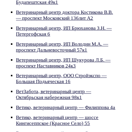
Будапештская 49к1
Ветеринарный центр доктора Костикова В.В.
— проспект Московский 136лит А2
Ветеринарный центр, ИП Брюханова З.Н. —
Петергофская 6
Ветеринарный центр, ИП Володин М.А. —
проспект Дальневосточный 57к1
Ветеринарный центр, ИП Шукурова Л.Б. —
проспект Наставников 24к3
Ветеринарный центр, ООО Стройэкспо —
Большая Подьяческая 16
ВетЗабота, ветеринарный центр —
Октябрьская набережная 98к1
Ветико, ветеринарный центр — Филиппова 4а
Ветико, ветеринарный центр — шоссе
Кингисеппское (Красное Село) 55