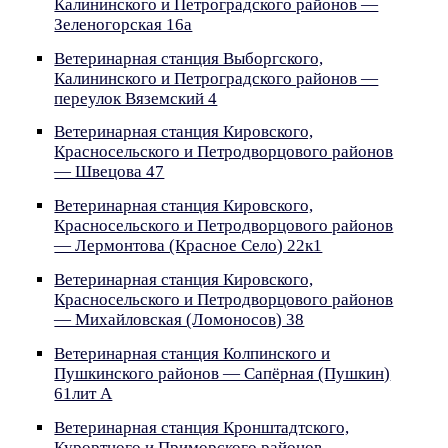
Калининского и Петроградского районов —
Зеленогорская 16а
Ветеринарная станция Выборгского,
Калининского и Петроградского районов —
переулок Вяземский 4
Ветеринарная станция Кировского,
Красносельского и Петродворцового районов
— Швецова 47
Ветеринарная станция Кировского,
Красносельского и Петродворцового районов
— Лермонтова (Красное Село) 22к1
Ветеринарная станция Кировского,
Красносельского и Петродворцового районов
— Михайловская (Ломоносов) 38
Ветеринарная станция Колпинского и
Пушкинского районов — Сапёрная (Пушкин)
61лит А
Ветеринарная станция Кронштадтского,
Курортного и Приморского районов —