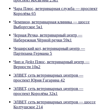
проспект Косыгина 23к1
Чара Плюс, ветеринарная служба — проспект
Королёва 65
Чемпион, ветеринарная клиника — шоссе
Выборгское 5к1
Черная Речка, ветеринарный центр —
Набережная Чёрной речки 59к1
Чеширский кот, ветеринарный центр —
Партизана Германа 5
Чип и Дейл Плюс, ветеринарный центр —
Верности 10к2
ЭЛВЕТ, сеть ветеринарных центров —
проспект Юрия Гагарина 42
ЭЛВЕТ, сеть ветеринарных центров —
проспект Королёва 32к1
ЭЛВЕТ, сеть ветеринарных центров — шоссе
Колтушское 214