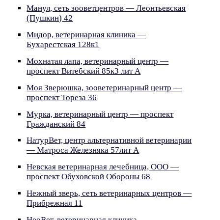
Манул, сеть зооветцентров — Леонтьевская
(Пушкин) 42
Мидор, ветеринарная клиника —
Бухарестская 128к1
Мохнатая лапа, ветеринарный центр —
проспект Витебский 85к3 лит А
Моя Зверюшка, зооветеринарный центр —
проспект Тореза 36
Мурка, ветеринарный центр — проспект
Гражданский 84
НатурВет, центр альтернативной ветеринарии
— Матроса Железняка 57лит А
Невская ветеринарная лечебница, ООО —
проспект Обуховской Обороны 68
Нежный зверь, сеть ветеринарных центров —
Прибрежная 11
НеоВет, ветеринарная клиника —