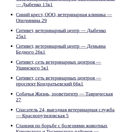
— Дыбенко 13к1
Синий крест, ООО, ветеринарная клиника —
Опочинина 29
Ситивет, ветеринарный центр — Дыбенко
25к1
Ситивет, ветеринарный центр — Демьяна
Бедного 26к1
Ситивет, сеть ветеринарных центров —
Ушинского 5к1
Ситивет, сеть ветеринарных центров —
проспект Кондратьевский 66к1
Собачья Жизнь, зооветцентр — Таврическая
27
Спасатель 24, выездная ветеринарная служба
— Краснопутиловская 5
Станция по борьбе с болезнями животных
Кировского и Тосненского районов —