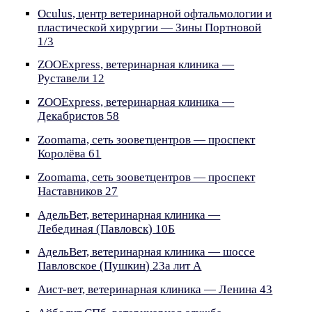
Oculus, центр ветеринарной офтальмологии и
пластической хирургии — Зины Портновой
1/3
ZOOExpress, ветеринарная клиника —
Руставели 12
ZOOExpress, ветеринарная клиника —
Декабристов 58
Zoomama, сеть зооветцентров — проспект
Королёва 61
Zoomama, сеть зооветцентров — проспект
Наставников 27
АдельВет, ветеринарная клиника —
Лебединая (Павловск) 10Б
АдельВет, ветеринарная клиника — шоссе
Павловское (Пушкин) 23а лит А
Аист-вет, ветеринарная клиника — Ленина 43