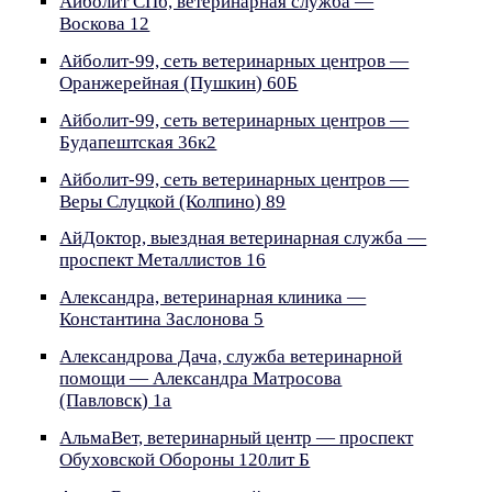
Айболит СПб, ветеринарная служба —
Воскова 12
Айболит-99, сеть ветеринарных центров —
Оранжерейная (Пушкин) 60Б
Айболит-99, сеть ветеринарных центров —
Будапештская 36к2
Айболит-99, сеть ветеринарных центров —
Веры Слуцкой (Колпино) 89
АйДоктор, выездная ветеринарная служба —
проспект Металлистов 16
Александра, ветеринарная клиника —
Константина Заслонова 5
Александрова Дача, служба ветеринарной
помощи — Александра Матросова
(Павловск) 1а
АльмаВет, ветеринарный центр — проспект
Обуховской Обороны 120лит Б