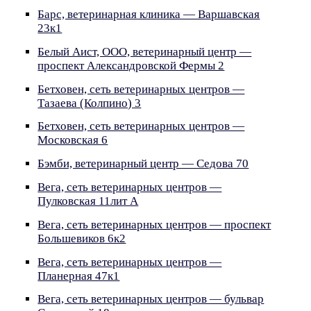
Барс, ветеринарная клиника — Варшавская
23к1
Белый Аист, ООО, ветеринарный центр —
проспект Александровской Фермы 2
Бетховен, сеть ветеринарных центров —
Тазаева (Колпино) 3
Бетховен, сеть ветеринарных центров —
Московская 6
Бэмби, ветеринарный центр — Седова 70
Вега, сеть ветеринарных центров —
Пулковская 11лит А
Вега, сеть ветеринарных центров — проспект
Большевиков 6к2
Вега, сеть ветеринарных центров —
Планерная 47к1
Вега, сеть ветеринарных центров — бульвар