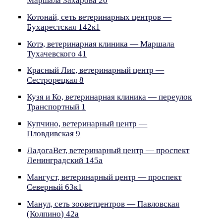
Маршала Захарова 20
Котонай, сеть ветеринарных центров —
Бухарестская 142к1
Котэ, ветеринарная клиника — Маршала
Тухачевского 41
Красный Лис, ветеринарный центр —
Сестрорецкая 8
Кузя и Ко, ветеринарная клиника — переулок
Транспортный 1
Купчино, ветеринарный центр —
Пловдивская 9
ЛадогаВет, ветеринарный центр — проспект
Ленинградский 145а
Мангуст, ветеринарный центр — проспект
Северный 63к1
Манул, сеть зооветцентров — Павловская
(Колпино) 42а