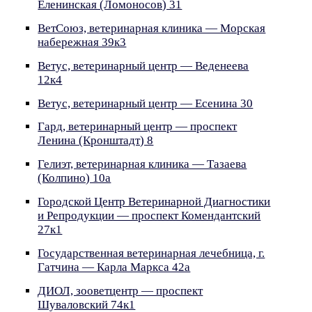
Еленинская (Ломоносов) 31
ВетСоюз, ветеринарная клиника — Морская
набережная 39к3
Ветус, ветеринарный центр — Веденеева
12к4
Ветус, ветеринарный центр — Есенина 30
Гард, ветеринарный центр — проспект
Ленина (Кронштадт) 8
Гелиэт, ветеринарная клиника — Тазаева
(Колпино) 10а
Городской Центр Ветеринарной Диагностики
и Репродукции — проспект Комендантский
27к1
Государственная ветеринарная лечебница, г.
Гатчина — Карла Маркса 42а
ДИОЛ, зооветцентр — проспект
Шуваловский 74к1