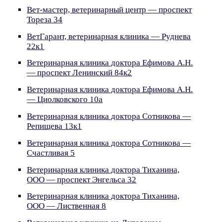
Вет-мастер, ветеринарный центр — проспект
Тореза 34
ВетГарант, ветеринарная клиника — Руднева
22к1
Ветеринарная клиника доктора Ефимова А.Н.
— проспект Ленинский 84к2
Ветеринарная клиника доктора Ефимова А.Н.
— Циолковского 10а
Ветеринарная клиника доктора Сотникова —
Репищева 13к1
Ветеринарная клиника доктора Сотникова —
Счастливая 5
Ветеринарная клиника доктора Тиханина,
ООО — проспект Энгельса 32
Ветеринарная клиника доктора Тиханина,
ООО — Лиственная 8