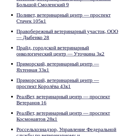
Большой Смоленский 9
Поливет, ветеринарный центр — проспект
Стачек 105к1
Правобережный ветеринарный участок, ООО
— Дыбенко 28
Прайд, городской ветеринарный
онкологический центр — Уточкина 3к2
Приморский, ветеринарный центр —
Яхтенная 33к1
Приморский, ветеринарный центр —
проспект Королёва 43к1
РеалВет, ветеринарный центр — проспект
Ветеранов 16
РеалВет, ветеринарный центр — проспект
Космонавтов 28к1
Россельхознадзор, Управление Федеральной
службы по ветеринарному и