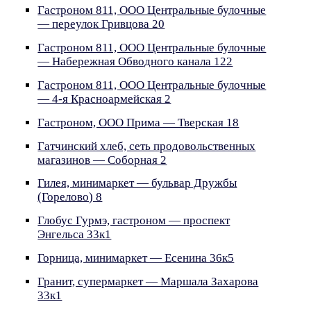
Гастроном 811, ООО Центральные булочные
— переулок Гривцова 20
Гастроном 811, ООО Центральные булочные
— Набережная Обводного канала 122
Гастроном 811, ООО Центральные булочные
— 4-я Красноармейская 2
Гастроном, ООО Прима — Тверская 18
Гатчинский хлеб, сеть продовольственных
магазинов — Соборная 2
Гилея, минимаркет — бульвар Дружбы
(Горелово) 8
Глобус Гурмэ, гастроном — проспект
Энгельса 33к1
Горница, минимаркет — Есенина 36к5
Гранит, супермаркет — Маршала Захарова
33к1