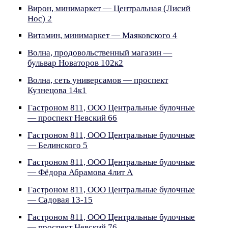
Вирон, минимаркет — Центральная (Лисий
Нос) 2
Витамин, минимаркет — Маяковского 4
Волна, продовольственный магазин —
бульвар Новаторов 102к2
Волна, сеть универсамов — проспект
Кузнецова 14к1
Гастроном 811, ООО Центральные булочные
— проспект Невский 66
Гастроном 811, ООО Центральные булочные
— Белинского 5
Гастроном 811, ООО Центральные булочные
— Фёдора Абрамова 4лит А
Гастроном 811, ООО Центральные булочные
— Садовая 13-15
Гастроном 811, ООО Центральные булочные
— проспект Невский 76